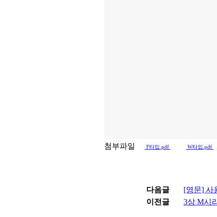
첨부파일
F타입.pdf
W타입.pdf
다음글
[영문] 사
이전글
3상 M시